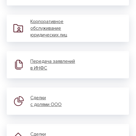
Корпора­тивное
обслужи­вание
юриди­ческих лиц
Передача заявлений
в ИНФС
Сделки
с долями ООО
Сделки