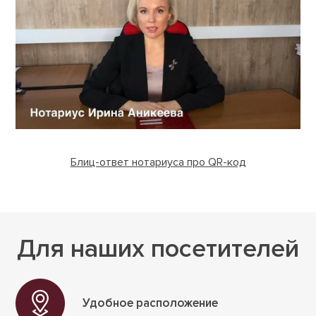
про QR-код
Блиц-ответ нотариуса про QR-код
Для наших посетителей
Удобное располо­жение