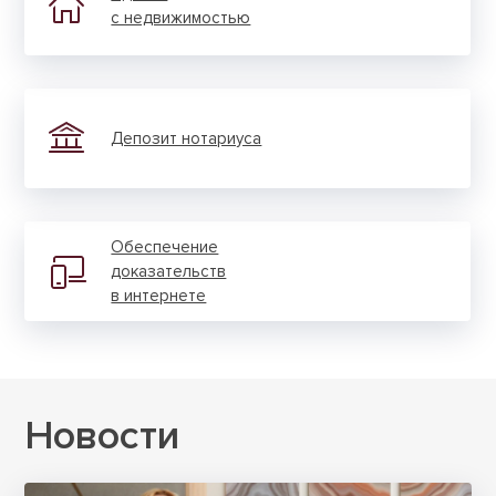
с недвижи­мостью
Депозит нотариуса
Обеспе­чение
доказа­тельств
в интернете
Новости